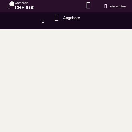
Warenkorb
0
Wunschliste
CHF
0.00
Angebote