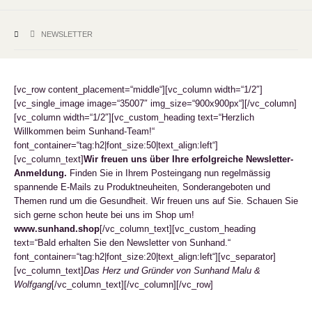
NEWSLETTER
[vc_row content_placement=“middle“][vc_column width=“1/2″]
[vc_single_image image=“35007″ img_size=“900x900px“][/vc_column]
[vc_column width=“1/2″][vc_custom_heading text=“Herzlich
Willkommen beim Sunhand-Team!“
font_container=“tag:h2|font_size:50|text_align:left“]
[vc_column_text]
Wir freuen uns über Ihre erfolgreiche Newsletter-
Anmeldung.
Finden Sie in Ihrem Posteingang nun regelmässig
spannende E-Mails zu Produktneuheiten, Sonderangeboten und
Themen rund um die Gesundheit. Wir freuen uns auf Sie. Schauen Sie
sich gerne schon heute bei uns im Shop um!
www.sunhand.shop
[/vc_column_text][vc_custom_heading
text=“Bald erhalten Sie den Newsletter von Sunhand.“
font_container=“tag:h2|font_size:20|text_align:left“][vc_separator]
[vc_column_text]
Das Herz und Gründer von Sunhand Malu &
Wolfgang
[/vc_column_text][/vc_column][/vc_row]