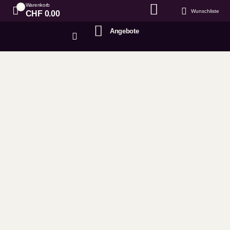
Warenkorb
0
Wunschliste
CHF
0.00
Angebote