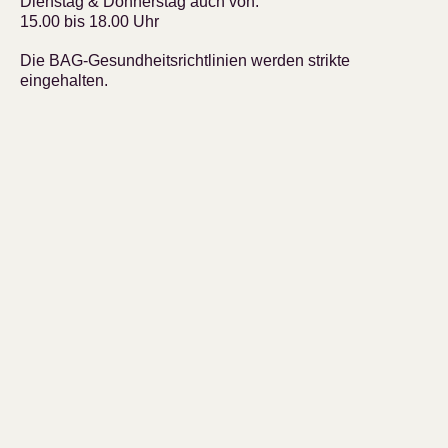
Dienstag & Donnerstag auch von:
15.00 bis 18.00 Uhr
Die BAG-Gesundheitsrichtlinien werden strikte
eingehalten.
SCHNELL GEFUNDEN
Top bewertete Artikel
Unsere Bestseller
KUNDENBETREUUNG
Mein Konto
Wunschliste
Kundendienst
Impressum
Datenschutzerklärung und AGB
Unsere Zahlungsmittel