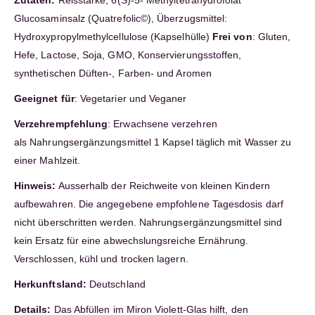
Zutaten:
Reisstärke, 6(S)-5- Methyltetrahydrofolat
Glucosaminsalz (Quatrefolic©), Überzugsmittel:
Hydroxypropylmethylcellulose (Kapselhülle)
Frei von
: Gluten,
Hefe, Lactose, Soja, GMO, Konservierungsstoffen,
synthetischen Düften-, Farben- und Aromen
Geeignet für
: Vegetarier und Veganer
Verzehrempfehlung
: Erwachsene verzehren
als Nahrungsergänzungsmittel 1 Kapsel täglich mit Wasser zu
einer Mahlzeit.
Hinweis:
Ausserhalb der Reichweite von kleinen Kindern
aufbewahren. Die angegebene empfohlene Tagesdosis darf
nicht überschritten werden. Nahrungsergänzungsmittel sind
kein Ersatz für eine abwechslungsreiche Ernährung.
Verschlossen, kühl und trocken lagern.
Herkunftsland:
Deutschland
Details:
Das Abfüllen im Miron Violett-Glas hilft, den