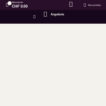
Warenkorb
0
Wunschliste
CHF
0.00
Angebote