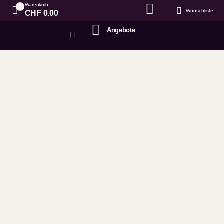
Warenkorb
0
Wunschliste
CHF
0.00
Angebote