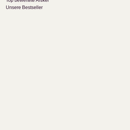
Top bewertete Artikel
Unsere Bestseller
KUNDENBETREUUNG
Mein Konto
Wunschliste
Kundendienst
Impressum
Datenschutzerklärung und AGB
Unsere Zahlungsmittel
Versandkosten / Lieferzeit
Affiliatelogin
© sunhand - All Rights Reserved by Sunhand GmbH