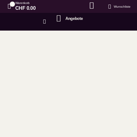
Warenkorb
0
Wunschliste
CHF
0.00
Angebote