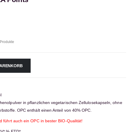
 Produkte
WARENKORB
l
nolpulver in pflanzlichen vegetarischen Zellulosekapseln, ohne
rbstoffe. OPC enthält einen Anteil von 40% OPC.
 führt auch ein OPC in bester BIO-Qualität!
RV* % ETD*