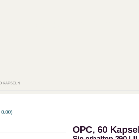
VE
NAHRUNGS-
EMPFOHLEN
KO
ERGÄNZUNG
60 KAPSELN
0.00
)
OPC, 60 Kapse
Sie erhalten 290 LI