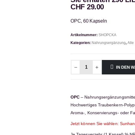
CHF
29.00
OPC, 60 Kapseln
Artikelnummer:
SHOPCKA
Kategorien:
Nahrungsergänzung
,
Alle
IN DEN 
OPC
– Nahrungsergänzungsmitte
Hochwertiges Traubenkern-Polyphe
Aroma-, Konservierungs- oder Fa
Jetzt können Sie wählen: Sunhand
Je Tagesverzehr (1 Kapsel) % N