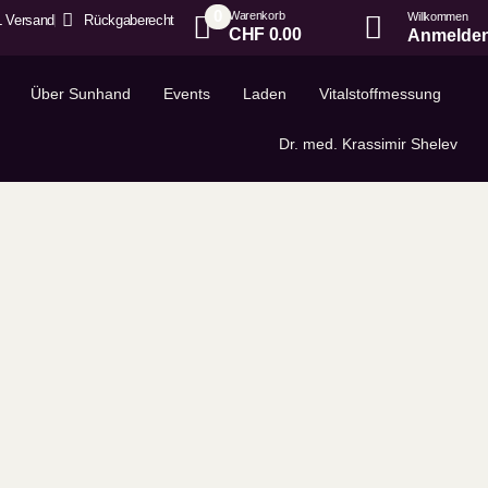
0
Warenkorb
Willkommen
 Versand
Rückgaberecht
CHF
0.00
Anmelden
Über Sunhand
Events
Laden
Vitalstoffmessung
Dr. med. Krassimir Shelev