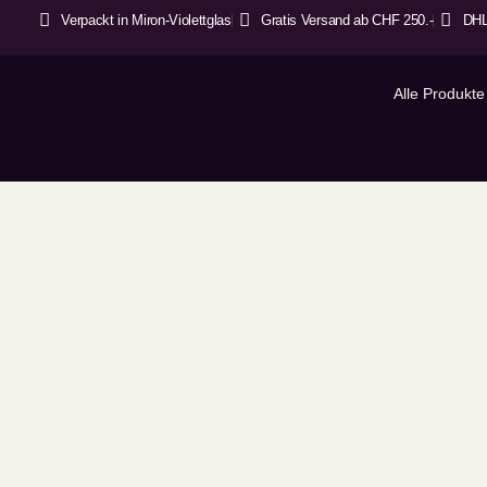
Verpackt in Miron-Violettglas
Gratis Versand ab CHF 250.-
DHL
Alle Produkte