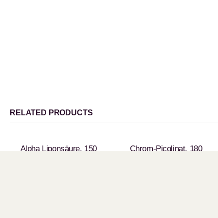
RELATED PRODUCTS
Alpha Liponsäure, 150
Chrom-Picolinat, 180
Kapseln
Kapseln
Sie erhalten 290 LILA
Sie erhalten 260 LILA
Points
Points
CHF
39.00
CHF
29.00