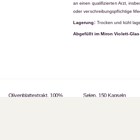
an einen qualifizierten Arzt, ins
oder verschreibungspflichtige M
Lagerung:
Trocken und kühl lag
Abgefüllt im Miron Violett-Glas
Olivenblattextrakt, 100%
Selen, 150 Kapseln
naturrein, 60 Kapseln
Sie erhalten 260 LILA
Points
Sie erhalten 350 LILA
CHF
26.00
Points
CHF
35.00