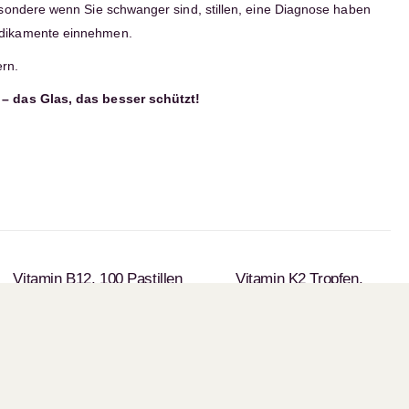
besondere wenn Sie schwanger sind, stillen, eine Diagnose haben
edikamente einnehmen.
ern.
 – das Glas, das besser schützt!
Vitamin B12, 100 Pastillen
Vitamin K2 Tropfen,
(K2VITAL® von Kappa) 50
Sie erhalten 270 LILA
ml
Points
CHF
28.00
Sie erhalten 360 LILA
Points
CHF
36.00