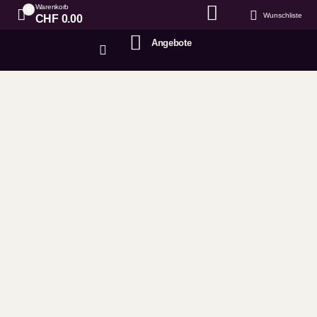
Warenkorb
0
Wunschliste
CHF
0.00
Angebote