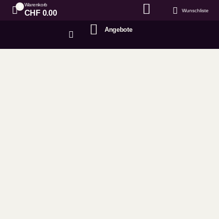
Warenkorb
0
Wunschliste
CHF
0.00
Angebote