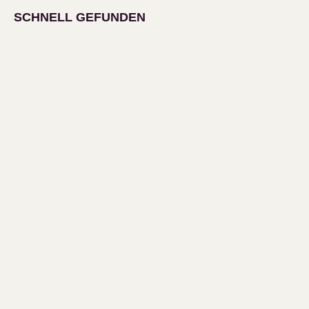
SCHNELL GEFUNDEN
Top bewertete Artikel
Unsere Bestseller
KUNDENBETREUUNG
Mein Konto
Wunschliste
Kundendienst
Impressum
Datenschutzerklärung und AGB
Unsere Zahlungsmittel
Versandkosten / Lieferzeit
Affiliatelogin