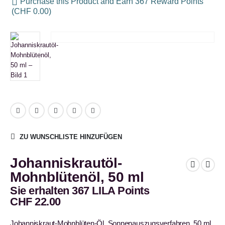
Purchase this Product and Earn 367 Reward Points
(
CHF
0.00
)
ZU WUNSCHLISTE HINZUFÜGEN
Johanniskrautöl-
Mohnblütenöl, 50 ml
Sie erhalten 367 LILA Points
CHF
22.00
Johanniskraut-Mohnblüten-Öl, Sonnenauszugsverfahren, 50 ml