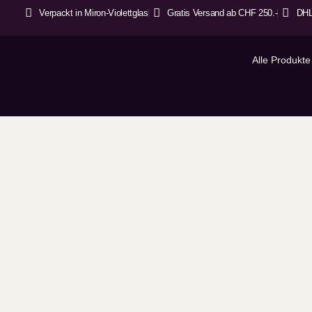
Verpackt in Miron-Violettglas
Gratis Versand ab CHF 250.-
DHL
Alle Produkte