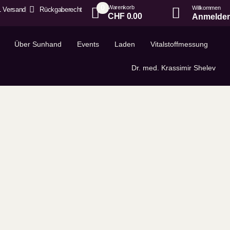
0
Warenkorb
Willkommen
 Versand
Rückgaberecht
CHF
0.00
Anmelden
Über Sunhand
Events
Laden
Vitalstoffmessung
Dr. med. Krassimir Shelev