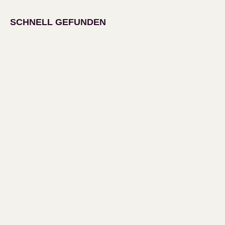
SCHNELL GEFUNDEN
Top bewertete Artikel
Unsere Bestseller
KUNDENBETREUUNG
Mein Konto
Wunschliste
Kundendienst
Impressum
Datenschutzerklärung und AGB
Unsere Zahlungsmittel
Versandkosten / Lieferzeit
Affiliatelogin