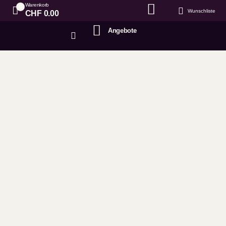
Warenkorb
0
Wunschliste
CHF
0.00
Angebote