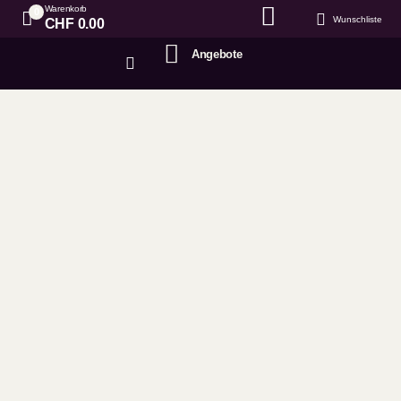
Warenkorb
0
Wunschliste
CHF
0.00
Angebote